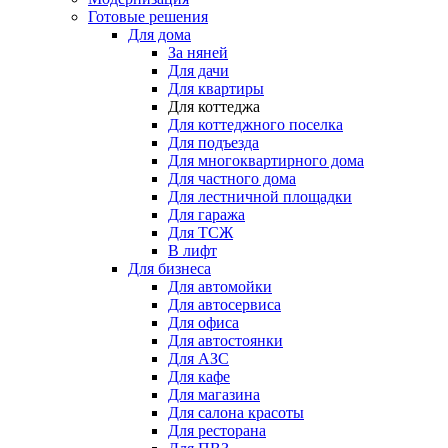
Готовые решения
Для дома
За няней
Для дачи
Для квартиры
Для коттеджа
Для коттеджного поселка
Для подъезда
Для многоквартирного дома
Для частного дома
Для лестничной площадки
Для гаража
Для ТСЖ
В лифт
Для бизнеса
Для автомойки
Для автосервиса
Для офиса
Для автостоянки
Для АЗС
Для кафе
Для магазина
Для салона красоты
Для ресторана