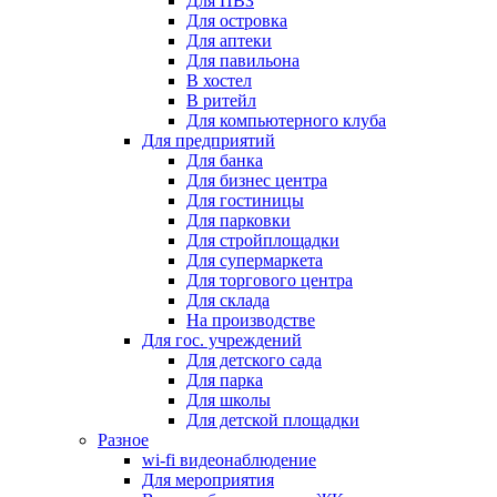
Для ПВЗ
Для островка
Для аптеки
Для павильона
В хостел
В ритейл
Для компьютерного клуба
Для предприятий
Для банка
Для бизнес центра
Для гостиницы
Для парковки
Для стройплощадки
Для супермаркета
Для торгового центра
Для склада
На производстве
Для гос. учреждений
Для детского сада
Для парка
Для школы
Для детской площадки
Разное
wi-fi видеонаблюдение
Для мероприятия