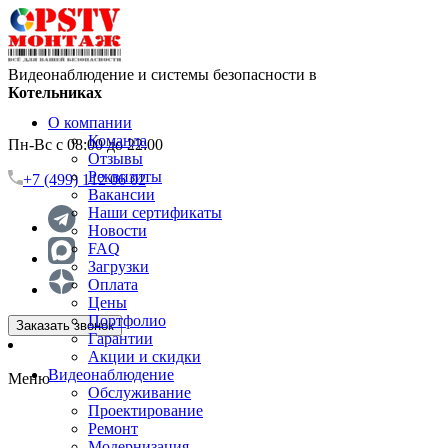
Видеонаблюдение и системы безопасности в
Котельниках
О компании
Команда
Пн-Вс с 08:00 до 22:00
Отзывы
Реквизиты
+7 (499) 112 06 02
Вакансии
Наши сертификаты
Новости
FAQ
Загрузки
Оплата
Цены
Портфолио
Заказать звонок
Гарантии
Акции и скидки
Видеонаблюдение
Меню
Обслуживание
Проектирование
Ремонт
Модернизация