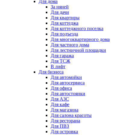
Для дома
За няней
Для дачи
Для квартиры
Для коттеджа
Для коттеджного поселка
Для подъезда
Для многоквартирного дома
Для частного дома
Для лестничной площадки
Для гаража
Для ТСЖ
В лифт
Для бизнеса
Для автомойки
Для автосервиса
Для офиса
Для автостоянки
Для АЗС
Для кафе
Для магазина
Для салона красоты
Для ресторана
Для ПВЗ
Для островка