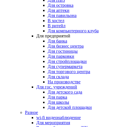
Для ПВЗ
Для островка
Для аптеки
Для павильона
В хостел
В ритейл
Для компьютерного клуба
Для предприятий
Для банка
Для бизнес центра
Для гостиницы
Для парковки
Для стройплощадки
Для супермаркета
Для торгового центра
Для склада
На производстве
Для гос. учреждений
Для детского сада
Для парка
Для школы
Для детской площадки
Разное
wi-fi видеонаблюдение
Для мероприятия