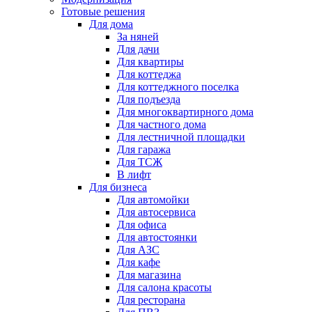
Готовые решения
Для дома
За няней
Для дачи
Для квартиры
Для коттеджа
Для коттеджного поселка
Для подъезда
Для многоквартирного дома
Для частного дома
Для лестничной площадки
Для гаража
Для ТСЖ
В лифт
Для бизнеса
Для автомойки
Для автосервиса
Для офиса
Для автостоянки
Для АЗС
Для кафе
Для магазина
Для салона красоты
Для ресторана